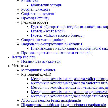
Бібліотека
Бібліотечні заходи
Робота психолога
Соціальний педагог
Протидія булінгу
Гурткова робота
Гурток «Декоративне оздоблення швейних ви
Гурток «Театр моди»
Гурток «Школа малого бізнесу»
Спортивно-масова робота
Національно-патріотичне виховання
План заходів з національно-патріотичного вих
Правила призначення і виплати стипендій
Центр кар’єри
Новини центру кар’єри
Методика
Методичний кабінет
Методичні комісії
Методична комісія викладачів та майстрів ви
Методична комісія викладачів та майстрів в
Методична комісія викладачів гуманітарних д
Методична комісія викладачів природничо-м
Методична комісія викладачів професійно-тео
Атестація педагогічних працівників
Підвищення кваліфікації педагогічних працівників