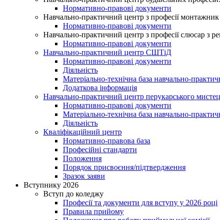
Нормативно-правові документи
Навчально-практичний центр з професії монтажник 
Нормативно-правові документи
Навчально-практичний центр з професії слюсар з ре
Нормативно-правові документи
Навчально-практичний центр СШТіД
Нормативно-правові документи
Діяльність
Матеріально-технічна база навчально-практич
Додаткова інформація
Навчально-практичний центр перукарського мисте
Нормативно-правові документи
Матеріально-технічна база навчально-практич
Діяльність
Кваліфікаційний центр
Нормативно-правова база
Професійні стандарти
Положення
Порядок присвоєння/підтвердження
Зразок заяви
Вступнику 2026
Вступ до коледжу
Професії та документи для вступу у 2026 році
Правила прийому