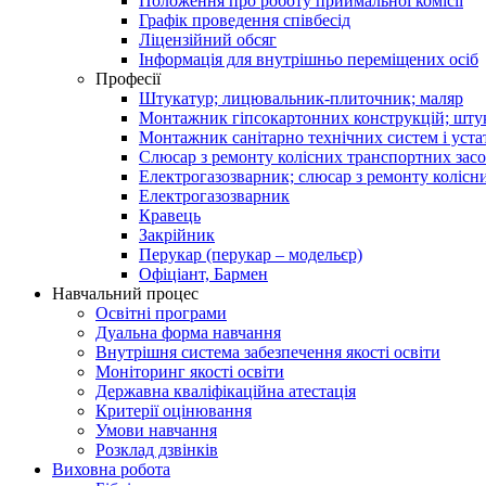
Положення про роботу приймальної комісії
Графік проведення співбесід
Ліцензійний обсяг
Інформація для внутрішньо переміщених осіб
Професії
Штукатур; лицювальник-плиточник; маляр
Монтажник гіпсокартонних конструкцій; штук
Монтажник санітарно технічних систем і уста
Слюсар з ремонту колісних транспортних засо
Електрогазозварник; слюсар з ремонту колісн
Електрогазозварник
Кравець
Закрійник
Перукар (перукар – модельєр)
Офіціант, Бармен
Навчальний процес
Освітні програми
Дуальна форма навчання
Внутрішня система забезпечення якості освіти
Моніторинг якості освіти
Державна кваліфікаційна атестація
Критерії оцінювання
Умови навчання
Розклад дзвінків
Виховна робота