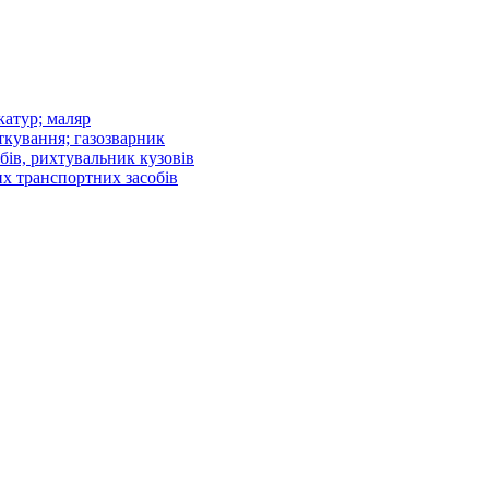
атур; маляр
ткування; газозварник
бів, рихтувальник кузовів
их транспортних засобів