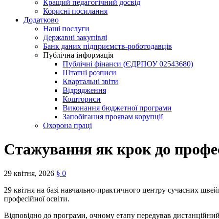
Кращий педагогічний досвід
Корисні посилання
Додатково
Наші послуги
Державні закупівлі
Банк даних підприємств-роботодавців
Публічна інформація
Публічні фінанси (ЄДРПОУ 02543680)
Штатні розписи
Квартальні звіти
Відрядження
Кошториси
Виконання бюджетної програми
Запобігання проявам корупції
Охорона праці
Стажування як крок до профе
29 квітня, 2026
§
0
29 квітня на базі навчально-практичного центру сучасних шве
професійної освіти.
Відповідно до програми, очному етапу передував дистанційний,