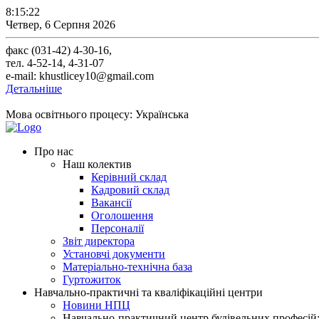
8:15:23
Четвер, 6 Серпня 2026
факс (031-42) 4-30-16,
тел. 4-52-14, 4-31-07
e-mail: khustlicey10@gmail.com
Детальніше
Мова освітнього процесу: Українська
Про нас
Наш колектив
Керівний склад
Кадровий склад
Вакансії
Оголошення
Персоналії
Звіт директора
Установчі документи
Матеріально-технічна база
Гуртожиток
Навчально-практичні та кваліфікаційні центри
Новини НПЦ
Навчально-практичний центр будівельних професій