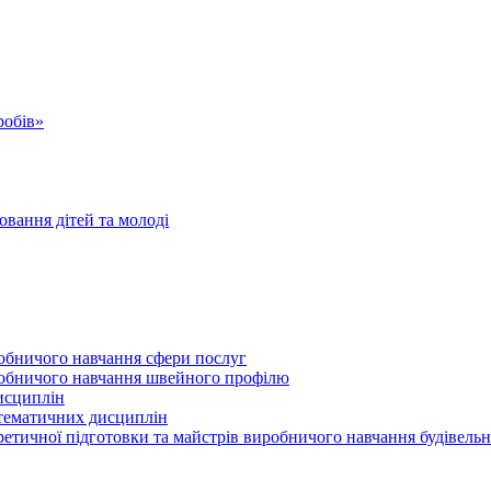
робів»
овання дітей та молоді
робничого навчання сфери послуг
иробничого навчання швейного профілю
исциплін
атематичних дисциплін
ретичної підготовки та майстрів виробничого навчання будівель